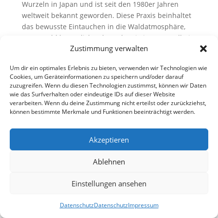
Wurzeln in Japan und ist seit den 1980er Jahren
weltweit bekannt geworden. Diese Praxis beinhaltet
das bewusste Eintauchen in die Waldatmosphäre,
um sowohl körperliche als auch geistige Gesundheit
Zustimmung verwalten
zu fördern. Der...
Um dir ein optimales Erlebnis zu bieten, verwenden wir Technologien wie
Cookies, um Geräteinformationen zu speichern und/oder darauf
Nächste Einträge »
zuzugreifen. Wenn du diesen Technologien zustimmst, können wir Daten
wie das Surfverhalten oder eindeutige IDs auf dieser Website
Designed by
Elegant Themes
| Powered by
verarbeiten. Wenn du deine Zustimmung nicht erteilst oder zurückziehst,
können bestimmte Merkmale und Funktionen beeinträchtigt werden.
WordPress
Akzeptieren
Ablehnen
Einstellungen ansehen
Datenschutz
Datenschutz
Impressum